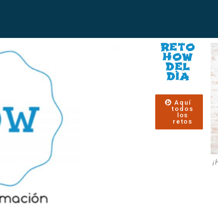
RETO
HOW
DEL
DÌA
Aquí
todos
los
retos
¡