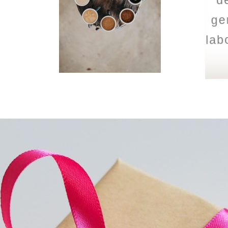
ge
lab