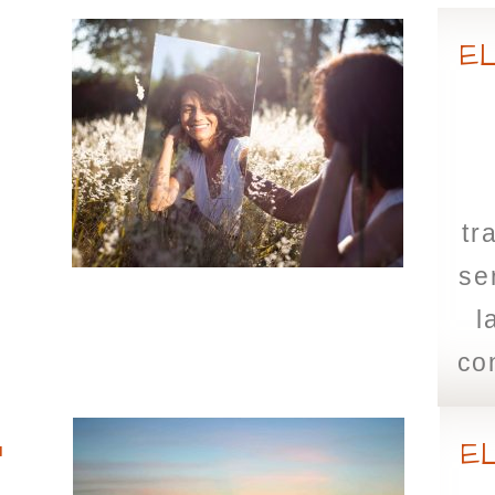
E
tr
se
l
co
r
E