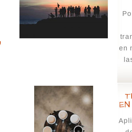
Po
,
tra
en 
la
T
EN
Apl
de